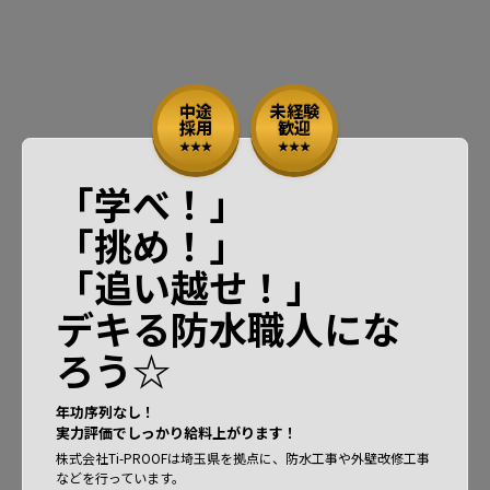
中途
未経験
採用
歓迎
「学べ！」
「挑め！」
「追い越せ！」
デキる防水職人にな
ろう☆
年功序列なし！
実力評価でしっかり給料上がります！
株式会社Ti-PROOFは埼玉県を拠点に、防水工事や外壁改修工事
などを行っています。